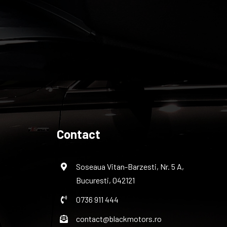
Contact
Soseaua Vitan-Barzesti, Nr. 5 A,
Bucuresti, 042121
0736 911 444
contact@blackmotors.ro