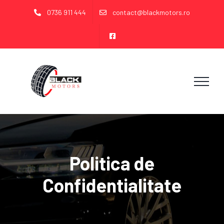
Skip
0736 911 444
contact@blackmotors.ro
to
content
Politica de
Confidentialitate