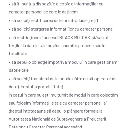
• să îţi pună la dispoziţie o copie a informaţiilor cu
caracter personal pe care le deţinem
• să soliciţi rectificarea datelor introduse greşit
• să soliciţi ştergerea informaţiilor cu caracter personal
• să restricționezi accesul BLACK MOTORS și/sau al
terților la datele tale privind anumite procese sau în
totalitate
• să depui o obiecţie împotriva modului în care gestionăm
datele tale
• să soliciţi transferul datelor tale către un alt operator de
date (dreptul la portabilitate)
În cazul în care nu ești mulțumit de modul în care colectăm
sau folosim informațiile tale cu caracter personal, ai
dreptul întotdeauna să depui o plângere formală la
Autoritatea Națională de Supraveghere a Prelucrării
Datelor cu Caracter Personal accesând