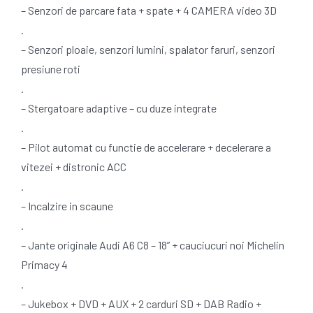
– Senzori de parcare fata + spate + 4 CAMERA video 3D
.
– Senzori ploaie, senzori lumini, spalator faruri, senzori
presiune roti
.
– Stergatoare adaptive – cu duze integrate
.
– Pilot automat cu functie de accelerare + decelerare a
vitezei + distronic ACC
.
– Incalzire in scaune
.
– Jante originale Audi A6 C8 – 18” + cauciucuri noi Michelin
Primacy 4
.
– Jukebox + DVD + AUX + 2 carduri SD + DAB Radio +