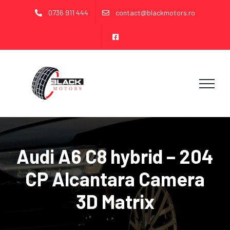
Skip
0736 911 444
contact@blackmotors.ro
to
content
Audi A6 C8 hybrid – 204
CP Alcantara Camera
3D Matrix