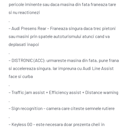
pericole iminente sau daca masina din fata franeaza tare
si nu reactionezi
.
– Audi Presens Rear – Franeaza singura daca trec pietoni
sau masini prin spatele autoturismului atunci cand va
deplasati inapoi
.
– DISTRONIC (ACC): urmareste masina din fata, pune frana
si accelereaza singura. Iar impreuna cu Audi Line Assist
face si curba
.
– Traffic jam assist + Efficiency assist + Distance warning
.
– Sign recognition – camera care citeste semnele rutiere
.
– Keyless GO – este necesara doar prezenta cheii in