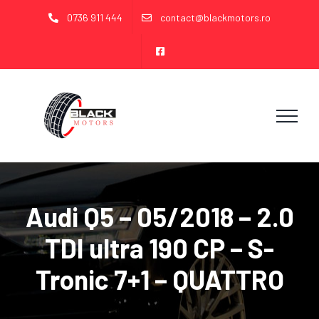
Skip
0736 911 444
contact@blackmotors.ro
to
content
Audi Q5 – 05/2018 – 2.0
TDI ultra 190 CP – S-
Tronic 7+1 – QUATTRO