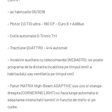
– an fabricatie 05/2018
– Motor 2.0 TDI ultra – 190 CP – Euro 6 + AdBlue
– Cutie automata S-Tronic 7+1
– Tractiune QUATTRO – 4×4 automat
– Incalzire auxiliara cu telecomanda (WEBASTO): se poate
programa de la distanta incalzirea pe timpul iernii a
habitaclului sau ventilatia pe timpul verii
– Faruri MATRIX High-Beam ADAPTIVE sus-jos si stanga-
dreapta (CORNERING LIGHT) cu faza lunga automata si
adaptarea intensitatii luminii in functie de trafic si pe
curbe.