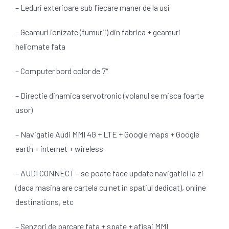
– Leduri exterioare sub fiecare maner de la usi
– Geamuri ionizate (fumurii) din fabrica + geamuri
heliomate fata
– Computer bord color de 7″
– Directie dinamica servotronic (volanul se misca foarte
usor)
– Navigatie Audi MMI 4G + LTE + Google maps + Google
earth + internet + wireless
– AUDI CONNECT – se poate face update navigatiei la zi
(daca masina are cartela cu net in spatiul dedicat), online
destinations, etc
– Senzori de parcare fata + spate + afisaj MMI